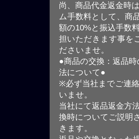
尚、商品代金返金時
ム手数料として、商
額の10%と振込手数
担いただきます事を
ださいませ。
●商品の交換：返品時
法について●
※必ず当社までご連
いませ。
当社にて返品返金方
換時についてご説明
きます。