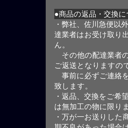
●商品の返品・交換に
・弊社、佐川急便以
達業者はお受け取り
ん。
その他の配達業者の
ご返送となりますの
事前に必ずご連絡を
致します。
・返品、交換をご希
は無加工の物に限り
・万が一お送りした
期不良があった場合