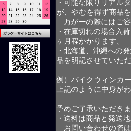
・可能な限りリアル
6
7
8
9
10
11
12
13
14
15
16
17
18
19
が、やむを得ず商品
20
21
22
23
24
25
26
万が一の際にはご容
27
28
29
30
・在庫切れの場合入荷
ガラケーサイトはこちら
ヶ月程かかります。
・北海道、沖縄への発
品を明記させていた
例）バイクウィンカ
上記のように中身が
予めご了承いただき
・送料は商品と発送地
お問い合わせの際は