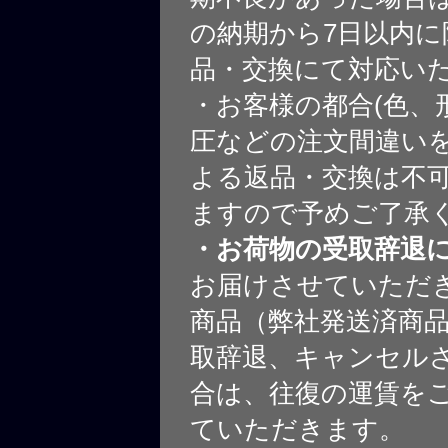
の納期から7日以内に
品・交換にて対応い
・お客様の都合(色、
圧などの注文間違いを
よる返品・交換は不
ますので予めご了承
・お荷物の受取辞退
お届けさせていただ
商品（弊社発送済商
取辞退、キャンセル
合は、往復の運賃を
ていただきます。