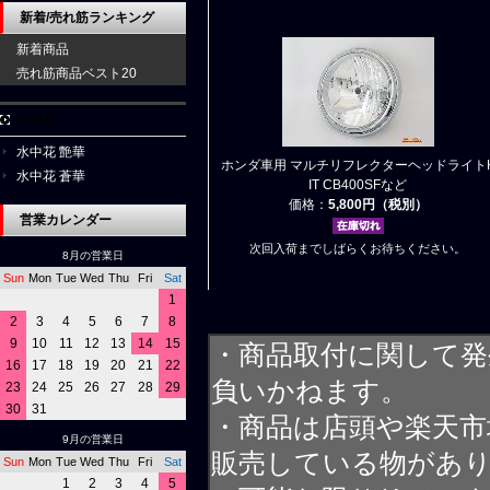
新着/売れ筋ランキング
新着商品
売れ筋商品ベスト20
水中花
水中花 艶華
ホンダ車用 マルチリフレクターヘッドライト
水中花 蒼華
IT CB400SFなど
価格：
5,800円（税別）
営業カレンダー
次回入荷までしばらくお待ちください。
8月の営業日
Sun
Mon
Tue
Wed
Thu
Fri
Sat
1
2
3
4
5
6
7
8
9
10
11
12
13
14
15
・商品取付に関して発
16
17
18
19
20
21
22
負いかねます。
23
24
25
26
27
28
29
30
31
・商品は店頭や楽天
9月の営業日
販売している物があ
Sun
Mon
Tue
Wed
Thu
Fri
Sat
1
2
3
4
5