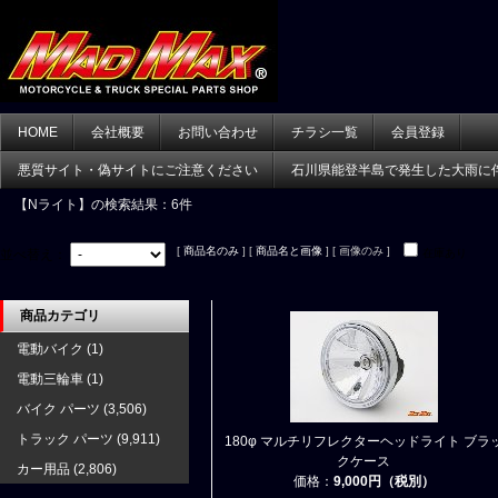
HOME
会社概要
お問い合わせ
チラシ一覧
会員登録
悪質サイト・偽サイトにご注意ください
石川県能登半島で発生した大雨に
【Nライト】
の検索結果：6件
[
商品名のみ
] [
商品名と画像
] [ 画像のみ ]
並べ替え：
在庫あり
商品カテゴリ
電動バイク
(1)
電動三輪車
(1)
バイク パーツ
(3,506)
トラック パーツ
(9,911)
180φ マルチリフレクターヘッドライト ブラ
クケース
カー用品
(2,806)
価格：
9,000円（税別）