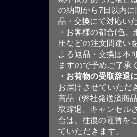
の納期から7日以内に
品・交換にて対応い
・お客様の都合(色、
圧などの注文間違いを
よる返品・交換は不
ますので予めご了承
・お荷物の受取辞退
お届けさせていただ
商品（弊社発送済商
取辞退、キャンセル
合は、往復の運賃を
ていただきます。