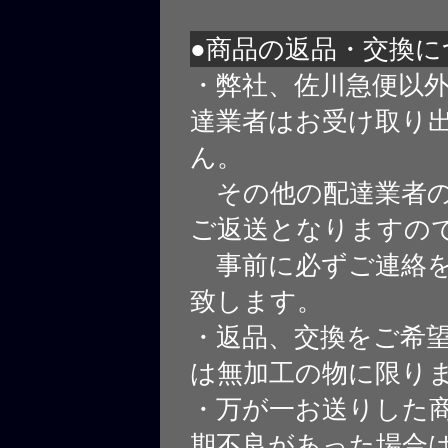
●商品の返品・交換に
・弊社、佐川急便以
達業者はお受け取り
ん。
その他の配達業者の
ご返送となりますの
事前に必ずご連絡を
致します。
・返品、交換をご希
は無加工の物に限り
・万が一お送りした
期不良があった場合