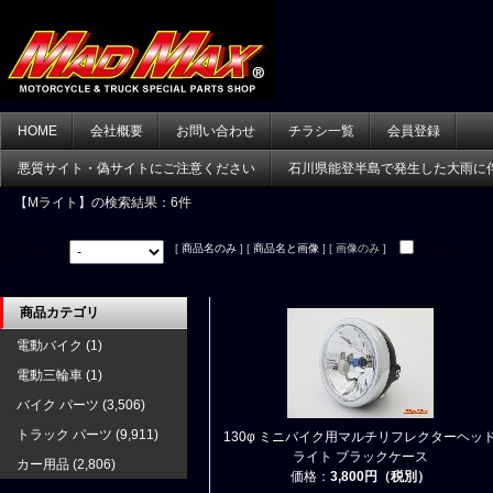
HOME
会社概要
お問い合わせ
チラシ一覧
会員登録
悪質サイト・偽サイトにご注意ください
石川県能登半島で発生した大雨に
【Mライト】
の検索結果：6件
[
商品名のみ
] [
商品名と画像
] [ 画像のみ ]
並べ替え：
在庫あり
商品カテゴリ
電動バイク
(1)
電動三輪車
(1)
バイク パーツ
(3,506)
トラック パーツ
(9,911)
130φ ミニバイク用マルチリフレクターヘッ
ライト ブラックケース
カー用品
(2,806)
価格：
3,800円（税別）