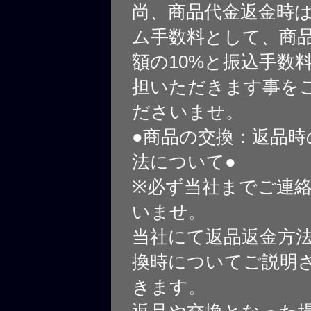
尚、商品代金返金時
ム手数料として、商
額の10%と振込手数
担いただきます事を
ださいませ。
●商品の交換：返品時
法について●
※必ず当社までご連
いませ。
当社にて返品返金方
換時についてご説明
きます。