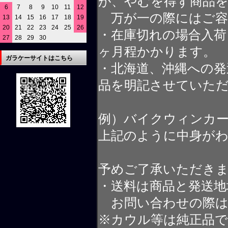
が、やむを得ず商品
6
7
8
9
10
11
12
万が一の際にはご容
13
14
15
16
17
18
19
20
21
22
23
24
25
26
・在庫切れの場合入荷
27
28
29
30
ヶ月程かかります。
ガラケーサイトはこちら
・北海道、沖縄への発
品を明記させていた
例）バイクウィンカ
上記のように中身が
予めご了承いただき
・送料は商品と発送地
お問い合わせの際は
※カウル等は純正品