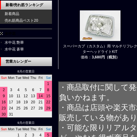
新着/売れ筋ランキング
新着商品
売れ筋商品ベスト20
水中花
水中花 艶華
スーパーカブ（カスタム）用 マルチリフレ
水中花 蒼華
ターヘッドライトKIT
価格：
3,680円（税別）
営業カレンダー
8月の営業日
Sun
Mon
Tue
Wed
Thu
Fri
Sat
1
・商品取付に関して発
2
3
4
5
6
7
8
負いかねます。
9
10
11
12
13
14
15
16
17
18
19
20
21
22
・商品は店頭や楽天
23
24
25
26
27
28
29
30
31
販売している物があ
9月の営業日
・可能な限りリアル
Sun
Mon
Tue
Wed
Thu
Fri
Sat
1
2
3
4
5