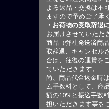
よる返品・交換は不
ますので予めご了承
・お荷物の受取辞退
お届けさせていただ
商品（弊社発送済商
取辞退、キャンセル
合は、往復の運賃を
ていただきます。
尚、商品代金返金時
ム手数料として、商
額の10%と振込手数
担いただきます事を