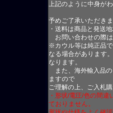
上記のように中身が
予めご了承いただき
・送料は商品と発送地
お問い合わせの際は
※カウル等は純正品
なる場合があります
なります。
また、海外輸入品の
ますので
ご理解の上、ご入札購
・形状/電圧/色の間
ておりません。
形状や仕様をよく確