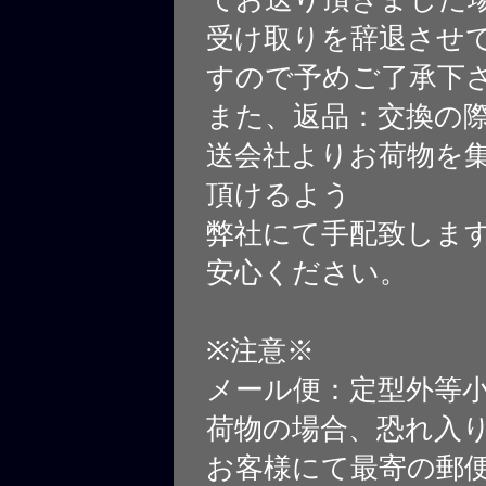
受け取りを辞退させ
すので予めご了承下
また、返品：交換の
送会社よりお荷物を
頂けるよう
弊社にて手配致しま
安心ください。
※注意※
メール便：定型外等
荷物の場合、恐れ入
お客様にて最寄の郵