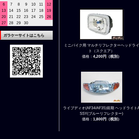
6
7
8
9
10
11
12
13
14
15
16
17
18
19
20
21
22
23
24
25
26
27
28
29
30
ガラケーサイトはこちら
ミニバイク用 マルチリフレクターヘッドラ
ト（スクエア）
価格：
4,200円（税別）
ライブディオ(AF34/AF35)前期 ヘッドライト
SSY(ブルーリフレクター)
価格：
1,800円（税別）