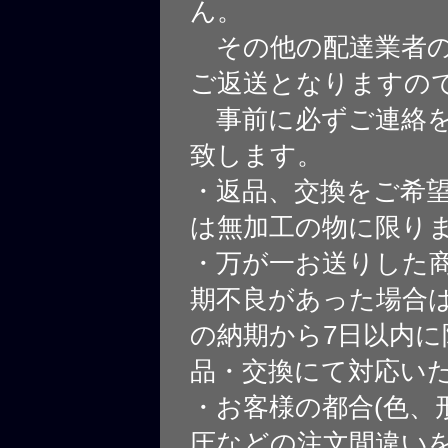
ん。
その他の配達業者の
ご返送となりますの
事前に必ずご連絡を
致します。
・返品、交換をご希
は無加工の物に限り
・万が一お送りした
期不良があった場合
の納期から7日以内に
品・交換にて対応い
・お客様の都合(色、
圧などの注文間違いを