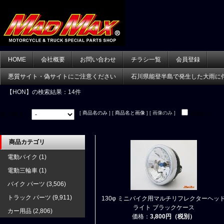
HOME
会社概要
お問い合わせ
チラシ一覧
会員登録
悪質サイト・偽サイトにご注意ください
石川県能登半島で発生した大雨に
【HON】
の検索結果：14件
[
商品名のみ
] [
商品名と画像
] [ 画像のみ ]
並べ替え：
在庫あり
商品カテゴリ
電動バイク
(1)
電動三輪車
(1)
バイク パーツ
(3,506)
トラック パーツ
(9,911)
130φ ミニバイク用マルチリフレクターヘッ
ライト ブラックケース
カー用品
(2,806)
価格：
3,800円（税別）