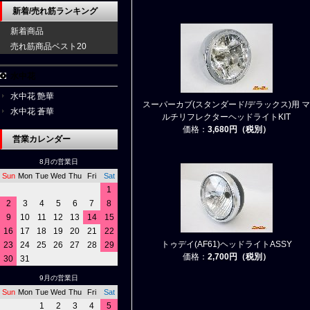
新着/売れ筋ランキング
新着商品
売れ筋商品ベスト20
水中花
水中花 艶華
スーパーカブ(スタンダード/デラックス)用 マ
水中花 蒼華
ルチリフレクターヘッドライトKIT
価格：
3,680円（税別）
営業カレンダー
8月の営業日
Sun
Mon
Tue
Wed
Thu
Fri
Sat
1
2
3
4
5
6
7
8
9
10
11
12
13
14
15
16
17
18
19
20
21
22
トゥデイ(AF61)ヘッドライトASSY
23
24
25
26
27
28
29
価格：
2,700円（税別）
30
31
9月の営業日
Sun
Mon
Tue
Wed
Thu
Fri
Sat
1
2
3
4
5