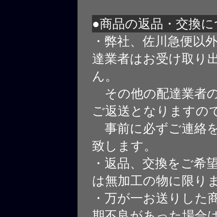
●商品の返品・交換に
・弊社、佐川急便以
達業者はお受け取り
ん。
その他の配達業者の
ご返送となりますの
事前に必ずご連絡を
致します。
・返品、交換をご希
は無加工の物に限り
・万が一お送りした
期不良があった場合