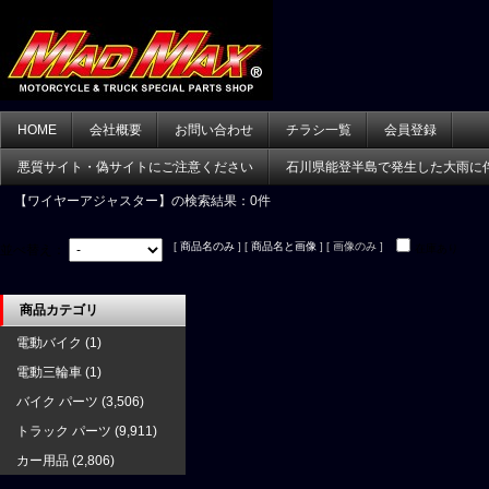
HOME
会社概要
お問い合わせ
チラシ一覧
会員登録
悪質サイト・偽サイトにご注意ください
石川県能登半島で発生した大雨に
【ワイヤーアジャスター】
の検索結果：0件
[
商品名のみ
] [
商品名と画像
] [ 画像のみ ]
並べ替え：
在庫あり
商品カテゴリ
電動バイク
(1)
電動三輪車
(1)
バイク パーツ
(3,506)
トラック パーツ
(9,911)
カー用品
(2,806)