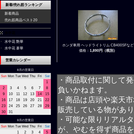
新着/売れ筋ランキング
新着商品
売れ筋商品ベスト20
水中花
水中花 艶華
ホンダ車用 ヘッドライトリム CB400SFなど
水中花 蒼華
価格：
1,890円（税別）
営業カレンダー
8月の営業日
Sun
Mon
Tue
Wed
Thu
Fri
Sat
・商品取付に関して発
1
2
3
4
5
6
7
8
負いかねます。
9
10
11
12
13
14
15
・商品は店頭や楽天
16
17
18
19
20
21
22
23
24
25
26
27
28
29
販売している物があ
30
31
・可能な限りリアル
9月の営業日
Sun
Mon
Tue
Wed
Thu
Fri
Sat
が、やむを得ず商品
1
2
3
4
5