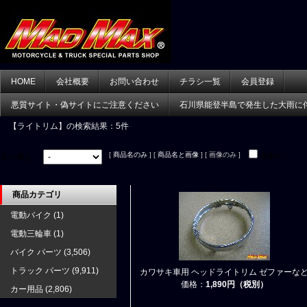
HOME
会社概要
お問い合わせ
チラシ一覧
会員登録
悪質サイト・偽サイトにご注意ください
石川県能登半島で発生した大雨に
【ライトリム】
の検索結果：5件
[
商品名のみ
] [
商品名と画像
] [ 画像のみ ]
並べ替え：
在庫あり
商品カテゴリ
電動バイク
(1)
電動三輪車
(1)
バイク パーツ
(3,506)
トラック パーツ
(9,911)
カワサキ車用 ヘッドライトリム ゼファーな
価格：
1,890円（税別）
カー用品
(2,806)