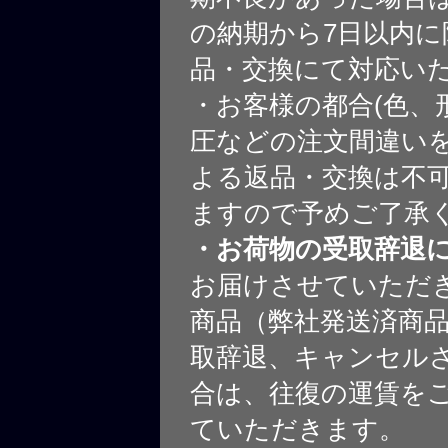
の納期から7日以内に
品・交換にて対応い
・お客様の都合(色、
圧などの注文間違いを
よる返品・交換は不
ますので予めご了承
・お荷物の受取辞退
お届けさせていただ
商品（弊社発送済商
取辞退、キャンセル
合は、往復の運賃を
ていただきます。