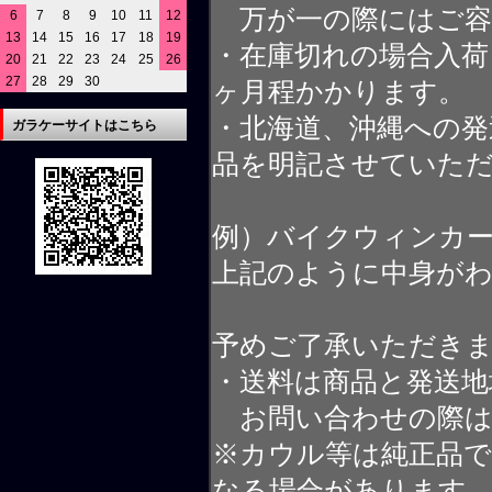
万が一の際にはご容
6
7
8
9
10
11
12
13
14
15
16
17
18
19
・在庫切れの場合入荷
20
21
22
23
24
25
26
27
28
29
30
ヶ月程かかります。
・北海道、沖縄への発
ガラケーサイトはこちら
品を明記させていた
例）バイクウィンカ
上記のように中身が
予めご了承いただき
・送料は商品と発送地
お問い合わせの際は
※カウル等は純正品
なる場合があります