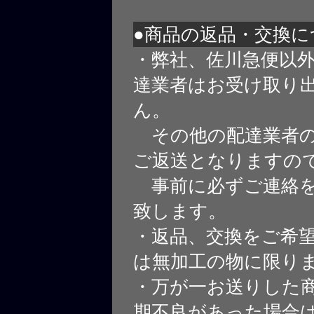
●商品の返品・交換に
・弊社、佐川急便以
達業者はお受け取り
ん。
その他の配達業者の
ご返送となりますの
事前に必ずご連絡を
致します。
・返品、交換をご希
は無加工の物に限り
・万が一お送りした
期不良があった場合