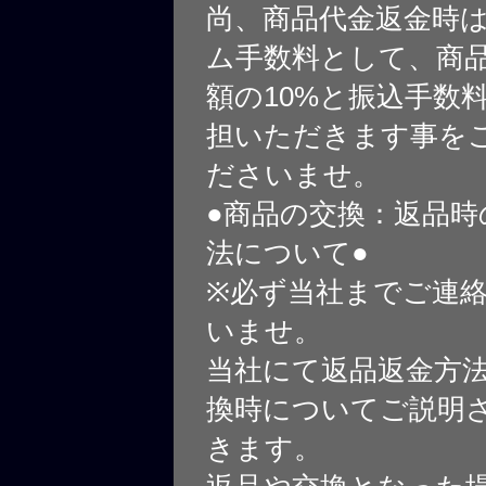
尚、商品代金返金時
ム手数料として、商
額の10%と振込手数
担いただきます事を
ださいませ。
●商品の交換：返品時
法について●
※必ず当社までご連
いませ。
当社にて返品返金方
換時についてご説明
きます。