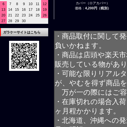
カバー（ロアカバー）
6
7
8
9
10
11
12
価格：
4,200円（税別）
13
14
15
16
17
18
19
20
21
22
23
24
25
26
27
28
29
30
ガラケーサイトはこちら
・商品取付に関して発
負いかねます。
・商品は店頭や楽天
販売している物があ
・可能な限りリアル
が、やむを得ず商品
万が一の際にはご容
・在庫切れの場合入荷
ヶ月程かかります。
・北海道、沖縄への発