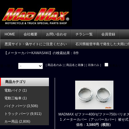
HOME
会社概要
お問い合わせ
チラシ一覧
会員登録
悪質サイト・偽サイトにご注意ください
石川県能登半島で発生した大雨に
【メーターカバーKAWASAKI】
の検索結果：8件
[
商品名のみ
] [
商品名と画像
] [ 画像のみ ]
並べ替え：
在庫あり
商品カテゴリ
電動バイク
(1)
電動三輪車
(1)
バイク パーツ
(3,506)
トラック パーツ
(9,911)
MADMAX ゼファー400/ゼファー750/バリオ
1 メーターカバー（アッパーカバー）被せ式
カー用品
(2,806)
価格：
3,580円（税別）