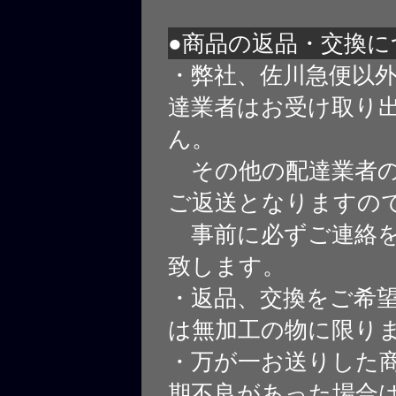
●商品の返品・交換に
・弊社、佐川急便以
達業者はお受け取り
ん。
その他の配達業者の
ご返送となりますの
事前に必ずご連絡を
致します。
・返品、交換をご希
は無加工の物に限り
・万が一お送りした
期不良があった場合