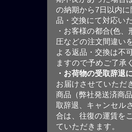
の納期から7日以内に
品・交換にて対応い
・お客様の都合(色、
圧などの注文間違いを
よる返品・交換は不
ますので予めご了承
・お荷物の受取辞退
お届けさせていただ
商品（弊社発送済商
取辞退、キャンセル
合は、往復の運賃を
ていただきます。