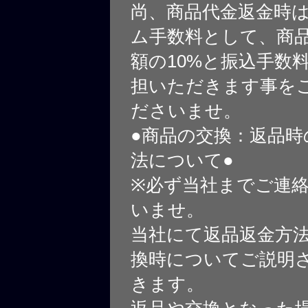
尚、商品代金返金時
ム手数料として、商
額の10%と振込手数
担いただきます事を
ださいませ。
●商品の交換：返品時
法について●
※必ず当社までご連
いませ。
当社にて返品返金方
換時についてご説明
きます。