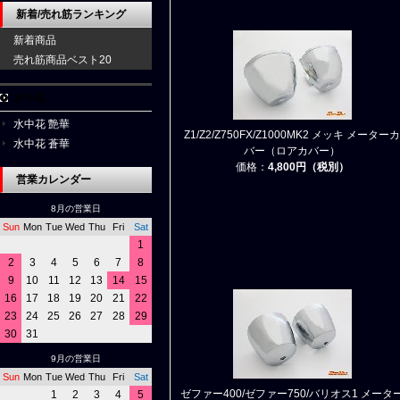
新着/売れ筋ランキング
新着商品
売れ筋商品ベスト20
水中花
水中花 艶華
Z1/Z2/Z750FX/Z1000MK2 メッキ メーターカ
水中花 蒼華
バー（ロアカバー）
価格：
4,800円（税別）
営業カレンダー
8月の営業日
Sun
Mon
Tue
Wed
Thu
Fri
Sat
1
2
3
4
5
6
7
8
9
10
11
12
13
14
15
16
17
18
19
20
21
22
23
24
25
26
27
28
29
30
31
9月の営業日
Sun
Mon
Tue
Wed
Thu
Fri
Sat
ゼファー400/ゼファー750/バリオス1 メータ
1
2
3
4
5