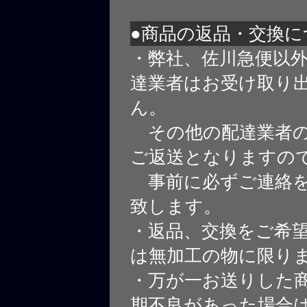
●商品の返品・交換に
・弊社、佐川急便以
達業者はお受け取り
ん。
その他の配達業者の
ご返送となりますの
事前に必ずご連絡を
致します。
・返品、交換をご希
は無加工の物に限り
・万が一お送りした
期不良があった場合