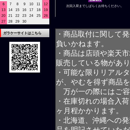
6
7
8
9
10
11
12
次回入荷までしばらくお待ちください。
13
14
15
16
17
18
19
20
21
22
23
24
25
26
27
28
29
30
・商品取付に関して発
ガラケーサイトはこちら
負いかねます。
・商品は店頭や楽天
販売している物があ
・可能な限りリアル
が、やむを得ず商品
万が一の際にはご容
・在庫切れの場合入荷
ヶ月程かかります。
・北海道、沖縄への発
品を明記させていた