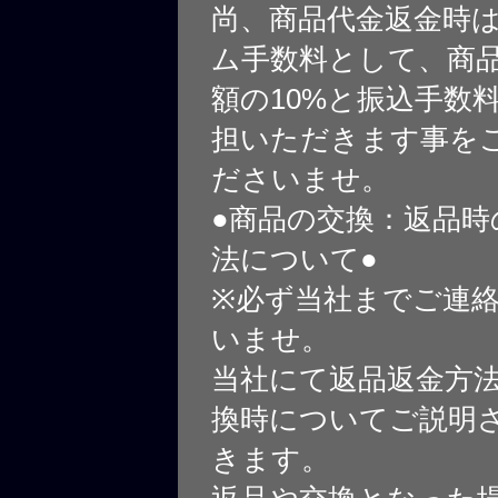
尚、商品代金返金時
ム手数料として、商
額の10%と振込手数
担いただきます事を
ださいませ。
●商品の交換：返品時
法について●
※必ず当社までご連
いませ。
当社にて返品返金方
換時についてご説明
きます。