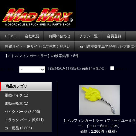
HOME
会社概要
お問い合わせ
チラシ一覧
会員登録
悪質サイト・偽サイトにご注意ください
石川県能登半島で発生した大雨に
【ミドルフィンガーミラー】
の検索結果：8件
[
商品名のみ
] [
商品名と画像
] [ 画像のみ ]
並べ替え：
在庫あり
商品カテゴリ
電動バイク
(1)
電動三輪車
(1)
バイク パーツ
(3,506)
トラック パーツ
(9,911)
ミドルフィンガーミラー（ファックユーミラ
ー） イエロー8mm（1本）
カー用品
(2,806)
価格：
1,260円（税別）