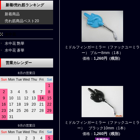
新着/売れ筋ランキング
新着商品
売れ筋商品ベスト20
水中花
水中花 艶華
ミドルフィンガーミラー（ファックユーミラ
水中花 蒼華
ー） ブルー8mm（1本）
価格：
1,260円（税別）
営業カレンダー
8月の営業日
Sun
Mon
Tue
Wed
Thu
Fri
Sat
1
2
3
4
5
6
7
8
9
10
11
12
13
14
15
16
17
18
19
20
21
22
23
24
25
26
27
28
29
30
31
ミドルフィンガーミラー（ファックユーミラ
9月の営業日
ー） ブラック10mm（1本）
Sun
Mon
Tue
Wed
Thu
Fri
Sat
価格：
1,260円（税別）
1
2
3
4
5