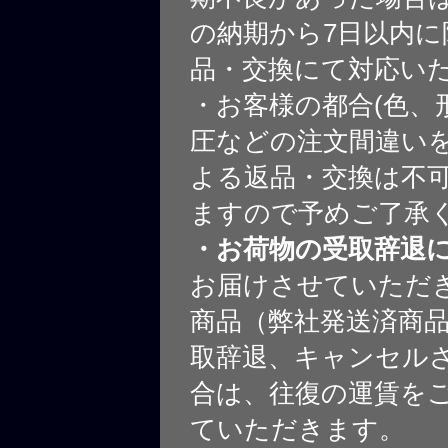
の納期から7日以内に
品・交換にて対応い
・お客様の都合(色、
圧などの注文間違いを
よる返品・交換は不
ますので予めご了承
・お荷物の受取辞退
お届けさせていただ
商品（弊社発送済商
取辞退、キャンセル
合は、往復の運賃を
ていただきます。