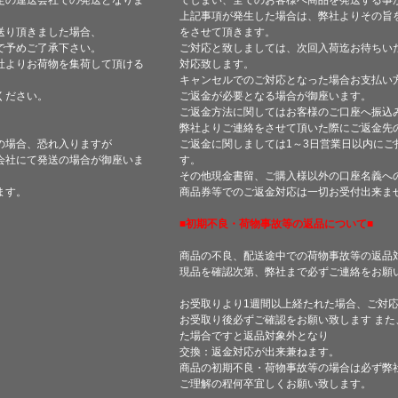
定の運送会社での発送となりま
てしまい、全てのお客様へ商品を発送する事
上記事項が発生した場合は、弊社よりその旨
送り頂きました場合、
をさせて頂きます。
で予めご了承下さい。
ご対応と致しましては、次回入荷迄お待ちい
社よりお荷物を集荷して頂ける
対応致します。
キャンセルでのご対応となった場合お支払い
ください。
ご返金が必要となる場合が御座います。
ご返金方法に関してはお客様のご口座へ振込
弊社よりご連絡をさせて頂いた際にご返金先
の場合、恐れ入りますが
ご返金に関しましては1～3日営業日以内にご
会社にて発送の場合が御座いま
す。
その他現金書留、ご購入様以外の口座名義へ
ます。
商品券等でのご返金対応は一切お受付出来ま
■初期不良・荷物事故等の返品について■
商品の不良、配送途中での荷物事故等の返品
現品を確認次第、弊社まで必ずご連絡をお願
お受取りより1週間以上経たれた場合、ご対
お受取り後必ずご確認をお願い致します ま
た場合ですと返品対象外となり
交換：返金対応が出来兼ねます。
商品の初期不良・荷物事故等の場合は必ず弊
ご理解の程何卒宜しくお願い致します。