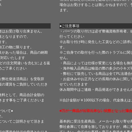
ス
場合はお受けすることは致しかねますので、
ます。
●ご注意事項
者はお受け取り出来ません。
・パーツの取り付けは必ず整備資格所有者、
送となりますので、
行ってください
ます。
※お取り付け時に発生した工賃などのご請求
加工の物に限ります。
す。
良があった場合は、商品の納期
※ご自身での取付を行った際のトラブルに関
て対応いたします
せん。
どの注文間違いを含む)による返
・商品によっては仕様が変更になる場合も御
めご了承ください
・海外輸入品商品は輸送の際の多少の小キズ
・弊社にて販売している商品は全てPL法適
（弊社発送済商品）を受取辞
・お盆休みやお正月などの長期の休みに関し
復の運賃をご負担していただき
せていただきます
休み期間中はご連絡・商品発送ができません
数料として、商品合計金額の
きます事をご了承くださいま
※合計金額が￥1000以下の場合、代金換え
ついて●
■万が一商品が出荷出来ない状態となった場合
せ。
についてご説明させて頂きま
基本的に受注生産商品、メーカーお取り寄せ
弊社倉庫にて在庫を致しておりますが、稀に