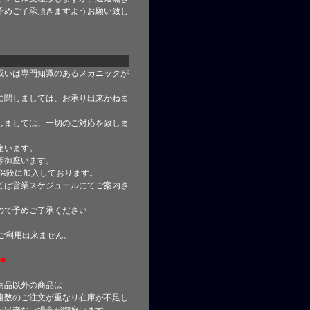
予めご了承頂きますようお願い致し
或いは専門知識のあるメカニックが
に関しましては、お承り出来かねま
しましては、一切のご対応を致しま
座います。
等御座います。
合保険に加入しております。
ては営業スケジュールにてご案内さ
ので予めご了承ください
はご利用出来ません。
■
商品以外の商品は
複数のご注文が重なり在庫が不足し