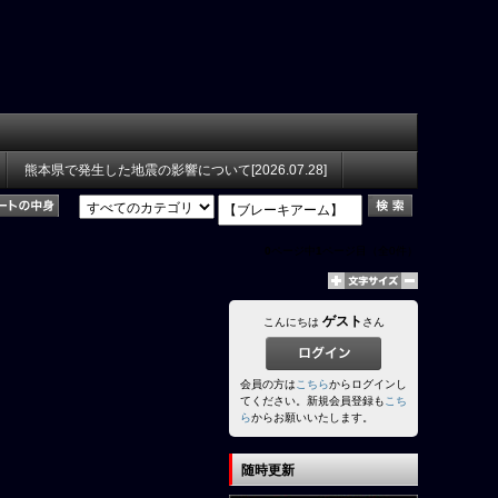
熊本県で発生した地震の影響について[2026.07.28]
0
ページ中
1
ページ目（全0件）
ゲスト
こんにちは
さん
会員の方は
こちら
からログインし
てください。新規会員登録も
こち
ら
からお願いいたします。
随時更新