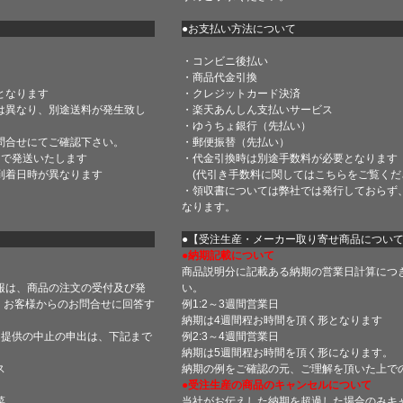
●お支払い方法について
・コンビニ後払い
・商品代金引換
となります
・クレジットカード決済
は異なり、別途送料が発生致し
・楽天あんしん支払いサービス
・ゆうちょ銀行（先払い）
問合せにてご確認下さい。
・郵便振替（先払い）
内で発送いたします
・代金引換時は別途手数料が必要となります
到着日時が異なります
(代引き手数料に関しては
こちら
をご覧くだ
・領収書については弊社では発行しておらず
なります。
】
●【受注生産・メーカー取り寄せ商品につい
●納期記載について
商品説明分に記載ある納期の営業日計算につ
報は、商品の注文の受付及び発
い。
 お客様からのお問合せに回答す
例1:2～3週間営業日
納期は4週間程お時間を頂く形となります
・提供の中止の申出は、下記まで
例2:3～4週間営業日
納期は5週間程お時間を頂く形になります。
ス
納期の例をご確認の元、ご理解を頂いた上で
●受注生産の商品のキャンセルについて
菜
当社がお伝えした納期を超過した場合のみキ