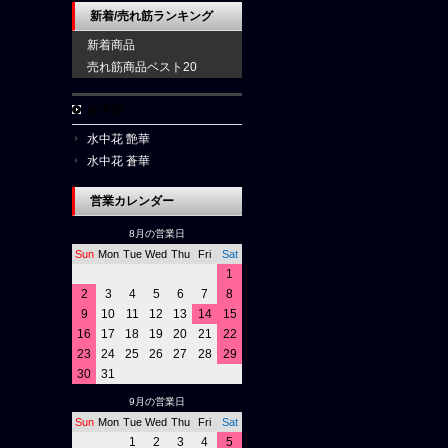
新着/売れ筋ランキング
新着商品
売れ筋商品ベスト20
水中花
水中花 艶華
水中花 蒼華
営業カレンダー
8月の営業日
Sun
Mon
Tue
Wed
Thu
Fri
Sat
1
2
3
4
5
6
7
8
9
10
11
12
13
14
15
16
17
18
19
20
21
22
23
24
25
26
27
28
29
30
31
9月の営業日
Sun
Mon
Tue
Wed
Thu
Fri
Sat
1
2
3
4
5