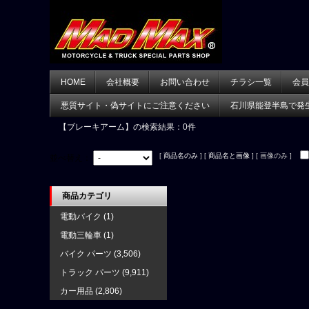
HOME
会社概要
お問い合わせ
チラシ一覧
会員
悪質サイト・偽サイトにご注意ください
石川県能登半島で発
【ブレーキアーム】
の検索結果：0件
[
商品名のみ
] [
商品名と画像
] [ 画像のみ ]
並べ替え：
商品カテゴリ
電動バイク
(1)
電動三輪車
(1)
バイク パーツ
(3,506)
トラック パーツ
(9,911)
カー用品
(2,806)