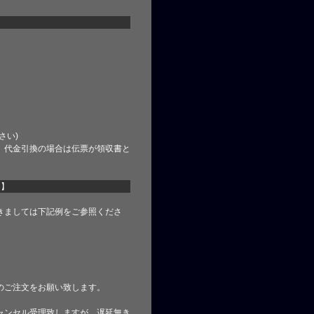
さい)
、代金引換の場合は伝票が領収書と
て】
きましては下記例をご参照くださ
のご注文をお願い致します。
ャンセル受理致しますが、遅延無き