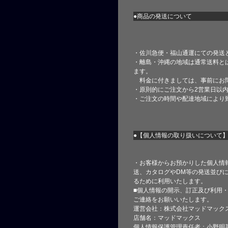
●商品の発送について
・佐川急便・福山通運にての発送
・離島・沖縄の地域は通常送料と
ます。
料金に付きましては、事前にお
・原則的にご注文から2営業日以
・ご注文の時間や配達地域により
●【個人情報の取り扱いについて
・お客様からお預かりした個人情
送、カタログやDM等の発送並びに
るために利用いたします。
■個人情報の開示、訂正及び利用
ご連絡をお願いいたします。
運営会社：株式会社マッドマック
店舗名：マッドマックス
個人情報保護管理責任者：小野明