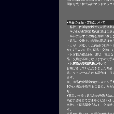
問合せ先：株式会社マッドマック
●商品の返品・交換について
・弊社、佐川急便以外での配達業
その他の配達業者の配送はご返
事前に必ずご連絡をお願い致し
・返品、交換をご希望の商品は無
・万が一お送りした商品に初期不
から7日以内に限り返品・交換に
・お客様の都合(色、形状、電圧な
品・交換は不可となりますので予
・お荷物の受取辞退に付いて
お届けさせていただきました商品
退、キャンセルされる場合は、往
ます。
尚、商品代金返金時はシステム手
10%と振込手数料もご負担いただ
せ。
●商品の交換：返品時の発送方法に
※必ず当社までご連絡くださいま
当社にて返品返金方法や、交換時
す。