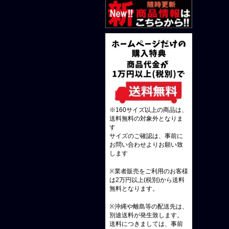
※160サイズ以上の商品は、
送料無料の対象外となりま
す
サイズのご確認は、事前に
お問い合わせよりお願い致
します
※業者販売をご利用のお客様
は2万円以上(税別)から送料
無料となります。
※沖縄や離島等の配送先は、
別途送料が発生致します。
送料につきましては、事前