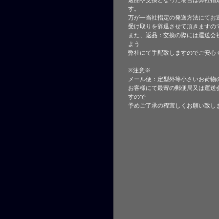
返品や交換となった場合は弊社指
す。
万が一当社指定の発送方法にてお
受け取りを辞退させて頂きますの
また、返品：交換の際には運送会
よう
弊社にて手配致しますのでご安心
※注意※
メール便：定型外等小さいお荷物
お客様にて最寄の郵便局又は運送
すので
予めご了承の程宜しくお願い致し