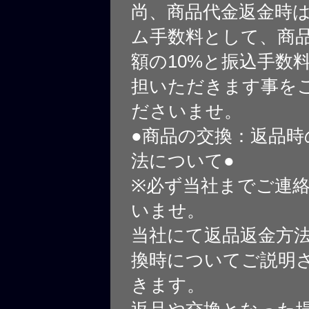
尚、商品代金返金時
ム手数料として、商
額の10%と振込手数
担いただきます事を
ださいませ。
●商品の交換：返品時
法について●
※必ず当社までご連
いませ。
当社にて返品返金方
換時についてご説明
きます。