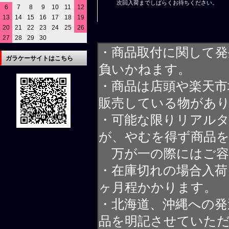
次回入荷までしばらくお待ちください。
6
7
8
9
10
11
12
13
14
15
16
17
18
19
20
21
22
23
24
25
26
27
28
29
30
・商品取付に関して発
ガラケーサイトはこちら
負いかねます。
・商品は店頭や楽天
販売している物があ
・可能な限りリアル
が、やむを得ず商品
万が一の際にはご容
・在庫切れの場合入荷
ヶ月程かかります。
・北海道、沖縄への発
品を明記させていた