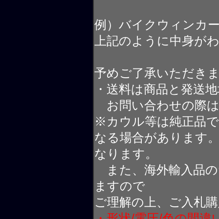
例）バイクウィンカ
上記のように中身が
予めご了承いただき
・送料は商品と発送地
お問い合わせの際は
※カウル等は純正品
なる場合があります
なります。
また、海外輸入品の
ますので
ご理解の上、ご入札購
・形状/電圧/色の間