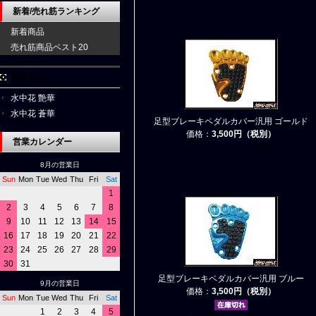
新着/売れ筋ランキング
新着商品
売れ筋商品ベスト20
水中花
水中花 艶華
水中花 蒼華
足型ブレーキペダルカバー汎用 ゴールド
価格：
3,500円（税別）
営業カレンダー
8月の営業日
Sun
Mon
Tue
Wed
Thu
Fri
Sat
1
2
3
4
5
6
7
8
9
10
11
12
13
14
15
16
17
18
19
20
21
22
23
24
25
26
27
28
29
30
31
足型ブレーキペダルカバー汎用 ブルー
9月の営業日
価格：
3,500円（税別）
Sun
Mon
Tue
Wed
Thu
Fri
Sat
1
2
3
4
5