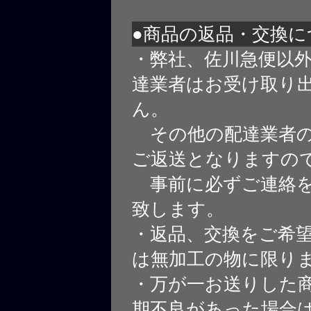
●商品の返品・交換に
・弊社、佐川急便以
達業者はお受け取り
ん。
その他の配達業者の
ご返送となりますの
事前に必ずご連絡を
致します。
・返品、交換をご希
は無加工の物に限り
・万が一お送りした
期不良があった場合