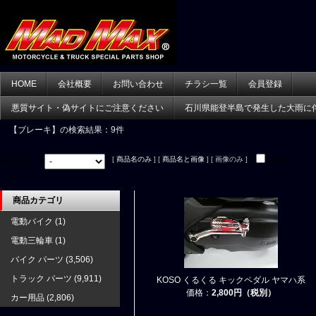
HOME
会社概要
お問い合わせ
チラシ一覧
会員登録
悪質サイト・偽サイトにご注意ください
石川県能登半島で発生した大雨に
【ブレーキ】
の検索結果：9件
[
商品名のみ
] [
商品名と画像
] [ 画像のみ ]
並べ替え：
在庫あり
商品カテゴリ
電動バイク
(1)
電動三輪車
(1)
バイク パーツ
(3,506)
トラック パーツ
(9,911)
KOSO くるくる キックペダル ヤマハ系
価格：
2,800円（税別）
カー用品
(2,806)