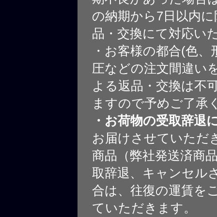
の納期から7日以内に
品・交換にて対応い
・お客様の都合(色、
圧などの注文間違いを
よる返品・交換は不
ますので予めご了承
・お荷物の受取辞退
お届けさせていただ
商品（弊社発送済商
取辞退、キャンセル
合は、往復の運賃を
ていただきます。