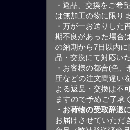
・返品、交換をご希
は無加工の物に限り
・万が一お送りした
期不良があった場合
の納期から7日以内に
品・交換にて対応い
・お客様の都合(色、
圧などの注文間違いを
よる返品・交換は不
ますので予めご了承
・お荷物の受取辞退
お届けさせていただ