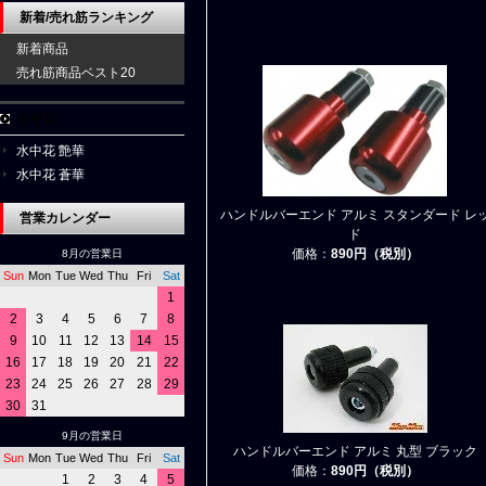
新着/売れ筋ランキング
新着商品
売れ筋商品ベスト20
水中花
水中花 艶華
水中花 蒼華
ハンドルバーエンド アルミ スタンダード レ
営業カレンダー
ド
価格：
890円（税別）
8月の営業日
Sun
Mon
Tue
Wed
Thu
Fri
Sat
1
2
3
4
5
6
7
8
9
10
11
12
13
14
15
16
17
18
19
20
21
22
23
24
25
26
27
28
29
30
31
9月の営業日
ハンドルバーエンド アルミ 丸型 ブラック
Sun
Mon
Tue
Wed
Thu
Fri
Sat
価格：
890円（税別）
1
2
3
4
5