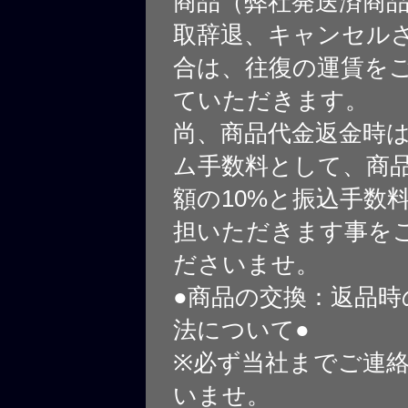
商品（弊社発送済商
取辞退、キャンセル
合は、往復の運賃を
ていただきます。
尚、商品代金返金時
ム手数料として、商
額の10%と振込手数
担いただきます事を
ださいませ。
●商品の交換：返品時
法について●
※必ず当社までご連
いませ。