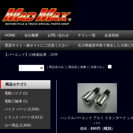
HOME
会社概要
お問い合わせ
チラシ一覧
会員登録
悪質サイト・偽サイトにご注意ください
石川県能登半島で発生した大雨に
【バーエンド】
の検索結果：15件
[
商品名のみ
] [
商品名と画像
] [ 画像のみ ]
並べ替え：
在庫あり
商品カテゴリ
電動バイク
(1)
電動三輪車
(1)
バイク パーツ
(3,506)
トラック パーツ
(9,911)
ハンドルバーエンド アルミ スタンダード シ
バー
カー用品
(2,806)
価格：
890円（税別）