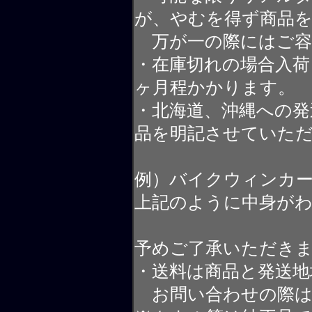
が、やむを得ず商品
万が一の際にはご容
・在庫切れの場合入荷
ヶ月程かかります。
・北海道、沖縄への発
品を明記させていた
例）バイクウィンカ
上記のように中身が
予めご了承いただき
・送料は商品と発送地
お問い合わせの際は