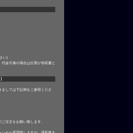
さい)
、代金引換の場合は伝票が領収書と
て】
きましては下記例をご参照くださ
のご注文をお願い致します。
ャンセル受理致しますが、遅延無き