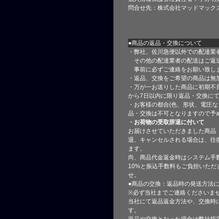
問合せ先：株式会社マッドマック
●商品の返品・交換について
・弊社、佐川急便以外での配達業
その他の配達業者の配送はご返
事前に必ずご連絡をお願い致し
・返品、交換をご希望の商品は無
・万が一お送りした商品に初期不
から7日以内に限り返品・交換に
・お客様の都合(色、形状、電圧な
品・交換は不可となりますので予
・お荷物の受取辞退に付いて
お届けさせていただきました商品
退、キャンセルされる場合は、往
ます。
尚、商品代金返金時はシステム手
10%と振込手数料もご負担いただ
せ。
●商品の交換：返品時の発送方法に
※必ず当社までご連絡くださいま
当社にて返品返金方法や、交換時
す。