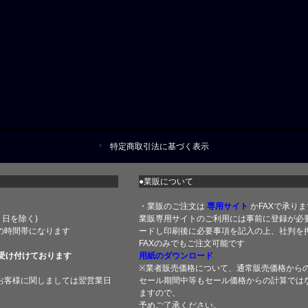
特定商取引法に基づく表示
●業販について
・業販のご注文は
専用サイト
かFAXで承りま
土・日を除く)
業販専用サイトのご利用には事前に登録が必
の時間帯になります
ードし印刷後に必要事項を記入の上、社判を押
FAXのみでもご注文可能です
受け付けております
用紙のダウンロード
※業者販売価格について、通常販売価格から
お客様に関しましては翌営業日
セール期間中等もセール価格からの計算では
ますので、
予めご了承ください。