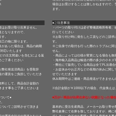
ス
場合はお受けすることは致しかねますので、
ます。
●ご注意事項
者はお受け取り出来ません。
・パーツの取り付けは必ず整備資格所有者、
送となりますので、
行ってください
ます。
※お取り付け時に発生した工賃などのご請求
加工の物に限ります。
す。
良があった場合は、商品の納期
※ご自身での取付を行った際のトラブルに関
て対応いたします
せん。
どの注文間違いを含む)による返
・商品によっては仕様が変更になる場合も御
めご了承ください
・海外輸入品商品は輸送の際の多少の小キズ
・弊社にて販売している商品は全てPL法適
（弊社発送済商品）を受取辞
・お盆休みやお正月などの長期の休みに関し
復の運賃をご負担していただき
せていただきます
休み期間中はご連絡・商品発送ができません
数料として、商品合計金額の
きます事をご了承くださいま
※合計金額が￥1000以下の場合、代金換え
ついて●
■万が一商品が出荷出来ない状態となった場合
せ。
についてご説明させて頂きま
基本的に受注生産商品、メーカーお取り寄せ
弊社倉庫にて在庫を致しておりますが、稀に