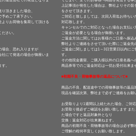
定の運送会社での発送となりま
てしまい、全てのお客様へ商品を発送する事
上記事項が発生した場合は、弊社よりその旨
送り頂きました場合、
をさせて頂きます。
で予めご了承下さい。
ご対応と致しましては、次回入荷迄お待ちい
社よりお荷物を集荷して頂ける
対応致します。
キャンセルでのご対応となった場合お支払い
ください。
ご返金が必要となる場合が御座います。
ご返金方法に関してはお客様のご口座へ振込
弊社よりご連絡をさせて頂いた際にご返金先
の場合、恐れ入りますが
ご返金に関しましては1～3日営業日以内にご
会社にて発送の場合が御座いま
す。
その他現金書留、ご購入様以外の口座名義へ
ます。
商品券等でのご返金対応は一切お受付出来ま
■初期不良・荷物事故等の返品について■
商品の不良、配送途中での荷物事故等の返品
現品を確認次第、弊社まで必ずご連絡をお願
お受取りより1週間以上経たれた場合、ご対
お受取り後必ずご確認をお願い致します ま
た場合ですと返品対象外となり
交換：返金対応が出来兼ねます。
商品の初期不良・荷物事故等の場合は必ず弊
ご理解の程何卒宜しくお願い致します。