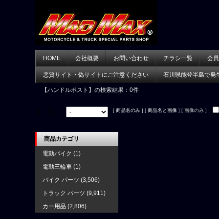
HOME
会社概要
お問い合わせ
チラシ一覧
会員
悪質サイト・偽サイトにご注意ください
石川県能登半島で発
【ハンドルポスト】
の検索結果：0件
[
商品名のみ
] [
商品名と画像
] [ 画像のみ ]
並べ替え：
商品カテゴリ
電動バイク
(1)
電動三輪車
(1)
バイク パーツ
(3,506)
トラック パーツ
(9,911)
カー用品
(2,806)