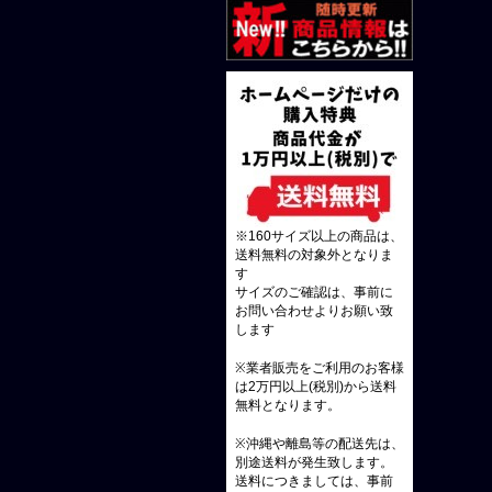
※160サイズ以上の商品は、
送料無料の対象外となりま
す
サイズのご確認は、事前に
お問い合わせよりお願い致
します
※業者販売をご利用のお客様
は2万円以上(税別)から送料
無料となります。
※沖縄や離島等の配送先は、
別途送料が発生致します。
送料につきましては、事前