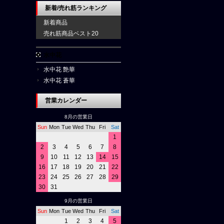
新着/売れ筋ランキング
新着商品
売れ筋商品ベスト20
水中花
水中花 艶華
水中花 蒼華
営業カレンダー
8月の営業日
Sun
Mon
Tue
Wed
Thu
Fri
Sat
1
2
3
4
5
6
7
8
9
10
11
12
13
14
15
16
17
18
19
20
21
22
23
24
25
26
27
28
29
30
31
9月の営業日
Sun
Mon
Tue
Wed
Thu
Fri
Sat
1
2
3
4
5