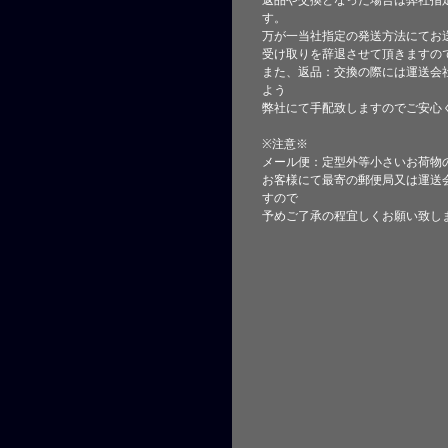
返品や交換となった場合は弊社指
す。
万が一当社指定の発送方法にてお
受け取りを辞退させて頂きますの
また、返品：交換の際には運送会
よう
弊社にて手配致しますのでご安心
※注意※
メール便：定型外等小さいお荷物
お客様にて最寄の郵便局又は運送
すので
予めご了承の程宜しくお願い致し