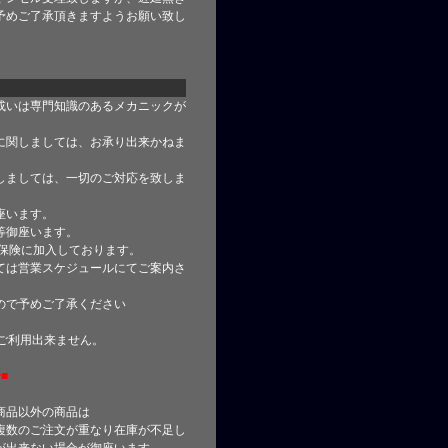
予めご了承頂きますようお願い致し
或いは専門知識のあるメカニックが
に関しましては、お承り出来かねま
しましては、一切のご対応を致しま
座います。
等御座います。
合保険に加入しております。
ては営業スケジュールにてご案内さ
ので予めご了承ください
はご利用出来ません。
■
商品以外の商品は
複数のご注文が重なり在庫が不足し