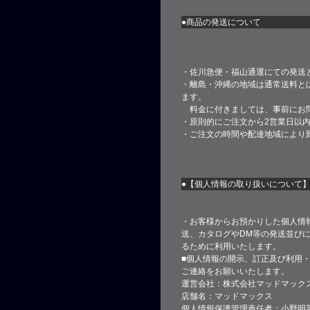
●商品の発送について
・佐川急便・福山通運にての発送
・離島・沖縄の地域は通常送料と
ます。
料金に付きましては、事前にお
・原則的にご注文から2営業日以
・ご注文の時間や配達地域により
●【個人情報の取り扱いについて
・お客様からお預かりした個人情
送、カタログやDM等の発送並びに
るために利用いたします。
■個人情報の開示、訂正及び利用
ご連絡をお願いいたします。
運営会社：株式会社マッドマック
店舗名：マッドマックス
個人情報保護管理責任者：小野明