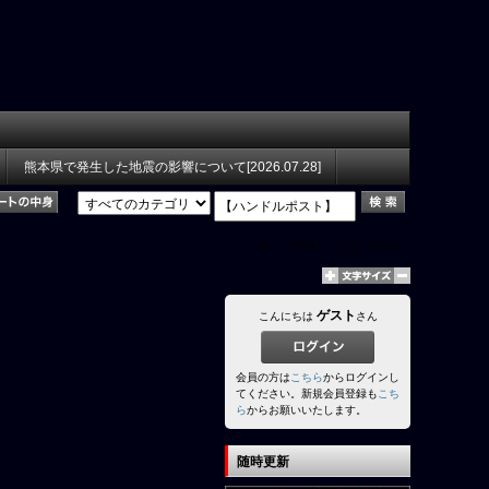
熊本県で発生した地震の影響について[2026.07.28]
0
ページ中
1
ページ目（全0件）
ゲスト
こんにちは
さん
会員の方は
こちら
からログインし
てください。新規会員登録も
こち
ら
からお願いいたします。
随時更新