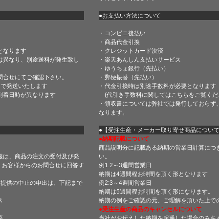
●お支払い方法について
・コンビニ後払い
・商品代金引換
となります
・クレジットカード決済
は異なり、別途送料が発生致し
・楽天あんしん支払いサービス
・ゆうちょ銀行（先払い）
問合せにてご確認下さい。
・郵便振替（先払い）
内で発送いたします
・代金引換時は別途手数料が必要となります
到着日時が異なります
(代引き手数料に関しては
こちら
をご覧くだ
・領収書については弊社では発行しておらず
なります。
】
●【受注生産・メーカー取り寄せ商品につい
●納期記載について
商品説明分に記載ある納期の営業日計算につ
報は、商品の注文の受付及び発
い。
 お客様からのお問合せに回答す
例1:2～3週間営業日
納期は4週間程お時間を頂く形となります
・提供の中止の申出は、下記まで
例2:3～4週間営業日
納期は5週間程お時間を頂く形になります。
ス
納期の例をご確認の元、ご理解を頂いた上で
●受注生産の商品のキャンセルについて
菜
当社がお伝えした納期を超過した場合のみキ