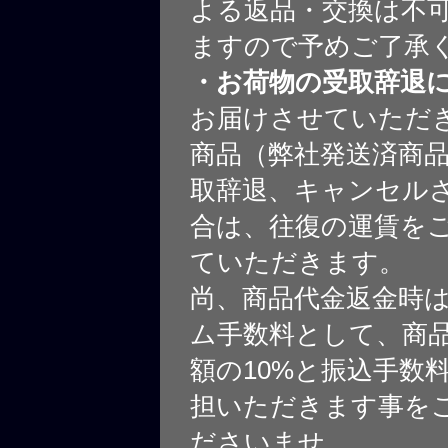
よる返品・交換は不
ますので予めご了承
・お荷物の受取辞退
お届けさせていただ
商品（弊社発送済商
取辞退、キャンセル
合は、往復の運賃を
ていただきます。
尚、商品代金返金時
ム手数料として、商
額の10%と振込手数
担いただきます事を
ださいませ。