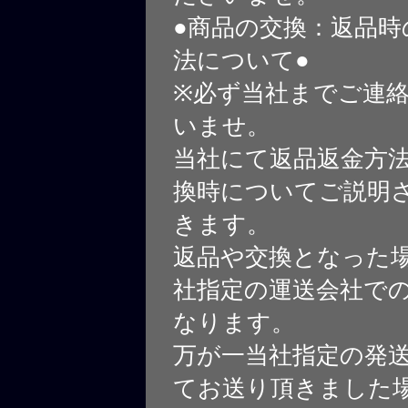
●商品の交換：返品時
法について●
※必ず当社までご連
いませ。
当社にて返品返金方
換時についてご説明
きます。
返品や交換となった
社指定の運送会社で
なります。
万が一当社指定の発
てお送り頂きました