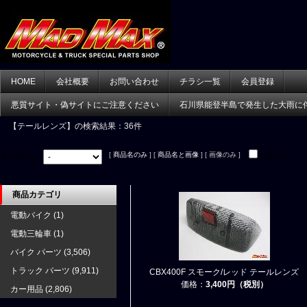
HOME
会社概要
お問い合わせ
チラシ一覧
会員登録
悪質サイト・偽サイトにご注意ください
石川県能登半島で発生した大雨に
【テールレンズ】
の検索結果：36件
[
商品名のみ
] [
商品名と画像
] [ 画像のみ ]
並べ替え：
在庫あり
商品カテゴリ
電動バイク
(1)
電動三輪車
(1)
バイク パーツ
(3,506)
トラック パーツ
(9,911)
CBX400F スモーク/レッド テールレンズ
価格：
3,400円（税別）
カー用品
(2,806)