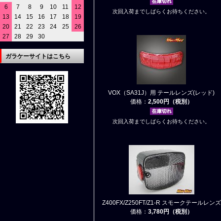
6
7
8
9
10
11
12
次回入荷までしばらくお待ちください。
13
14
15
16
17
18
19
20
21
22
23
24
25
26
27
28
29
30
ガラケーサイトはこちら
VOX（SA31J）用 テールレンズ(レッド)
価格：
2,500円（税別）
次回入荷までしばらくお待ちください。
Z400FX/Z250FT/Z1-R スモークテールレンズ
価格：
3,780円（税別）