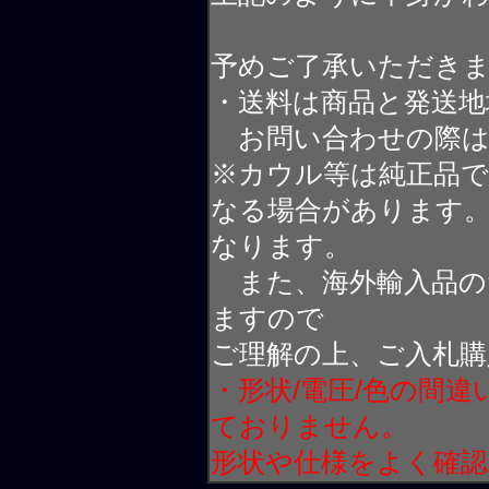
予めご了承いただき
・送料は商品と発送地
お問い合わせの際は
※カウル等は純正品
なる場合があります
なります。
また、海外輸入品の
ますので
ご理解の上、ご入札購
・形状/電圧/色の間
ておりません。
形状や仕様をよく確