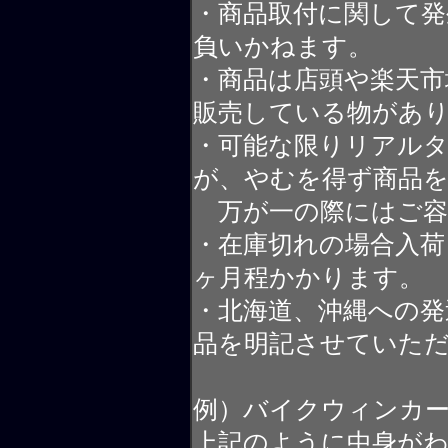
・商品取付に関して発
負いかねます。
・商品は店頭や楽天
販売している物があ
・可能な限りリアル
が、やむを得ず商品
万が一の際にはご容
・在庫切れの場合入荷
ヶ月程かかります。
・北海道、沖縄への発
品を明記させていた
例）バイクウィンカ
上記のように中身が