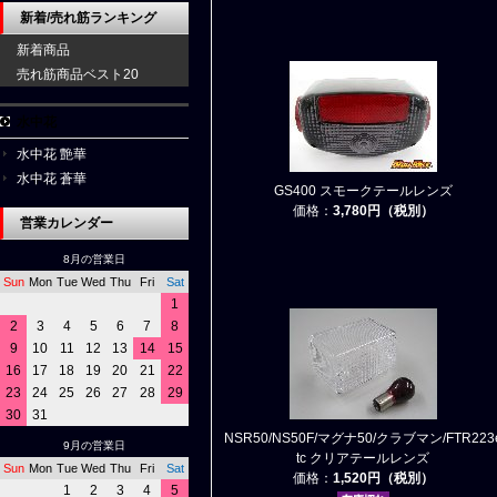
新着/売れ筋ランキング
新着商品
売れ筋商品ベスト20
水中花
水中花 艶華
水中花 蒼華
GS400 スモークテールレンズ
価格：
3,780円（税別）
営業カレンダー
8月の営業日
Sun
Mon
Tue
Wed
Thu
Fri
Sat
1
2
3
4
5
6
7
8
9
10
11
12
13
14
15
16
17
18
19
20
21
22
23
24
25
26
27
28
29
30
31
NSR50/NS50F/マグナ50/クラブマン/FTR223
9月の営業日
tc クリアテールレンズ
Sun
Mon
Tue
Wed
Thu
Fri
Sat
価格：
1,520円（税別）
1
2
3
4
5