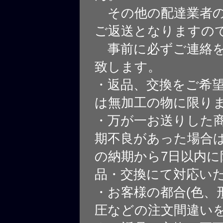
その他の配達業者の
ご返送となりますの
事前に必ずご連絡を
致します。
・返品、交換をご希
は無加工の物に限り
・万が一お送りした
期不良があった場合
の納期から7日以内に
品・交換にて対応い
・お客様の都合(色、
圧などの注文間違いを