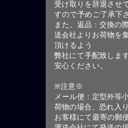
受け取りを辞退させ
すので予めご了承下
また、返品：交換の
送会社よりお荷物を
頂けるよう
弊社にて手配致しま
安心ください。
※注意※
メール便：定型外等
荷物の場合、恐れ入
お客様にて最寄の郵
運送会社にて発送の