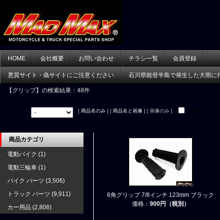
HOME
会社概要
お問い合わせ
チラシ一覧
会員登録
悪質サイト・偽サイトにご注意ください
石川県能登半島で発生した大雨に
【グリップ】
の検索結果：48件
[
商品名のみ
] [
商品名と画像
] [ 画像のみ ]
並べ替え：
在庫あり
商品カテゴリ
電動バイク
(1)
電動三輪車
(1)
バイク パーツ
(3,506)
トラック パーツ
(9,911)
6角グリップ 7/8インチ 123mm ブラック
価格：
900円（税別）
カー用品
(2,806)