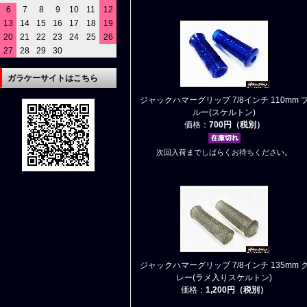
6
7
8
9
10
11
12
13
14
15
16
17
18
19
20
21
22
23
24
25
26
27
28
29
30
ガラケーサイトはこちら
ジャックハマーグリップ 7/8インチ 110mm 
ルー(スケルトン)
価格：
700円（税別）
次回入荷までしばらくお待ちください。
ジャックハマーグリップ 7/8インチ 135mm 
レー(ラメ入りスケルトン)
価格：
1,200円（税別）