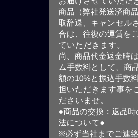
お届けさせていただ
商品（弊社発送済商
取辞退、キャンセル
合は、往復の運賃を
ていただきます。
尚、商品代金返金時
ム手数料として、商
額の10%と振込手数
担いただきます事を
ださいませ。
●商品の交換：返品時
法について●
※必ず当社までご連