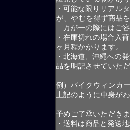
・可能な限りリアル
が、やむを得ず商品
万が一の際にはご容
・在庫切れの場合入荷
ヶ月程かかります。
・北海道、沖縄への発
品を明記させていた
例）バイクウィンカ
上記のように中身が
予めご了承いただき
・送料は商品と発送地