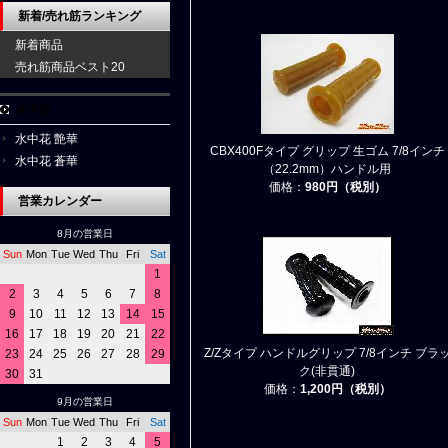
新着/売れ筋ランキング
新着商品
売れ筋商品ベスト20
水中花
水中花 艶華
CBX400Fタイプ グリップ 生ゴム 7/8インチ
水中花 蒼華
（22.2mm）ハンドル用
価格：
980円（税別）
営業カレンダー
8月の営業日
Sun
Mon
Tue
Wed
Thu
Fri
Sat
1
2
3
4
5
6
7
8
9
10
11
12
13
14
15
16
17
18
19
20
21
22
Z/Zタイプ ハンドルグリップ 7/8インチ ブラ
23
24
25
26
27
28
29
ク(非貫通)
30
31
価格：
1,200円（税別）
9月の営業日
Sun
Mon
Tue
Wed
Thu
Fri
Sat
1
2
3
4
5