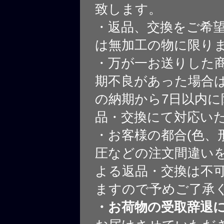
致します。
・返品、交換をご希
は無加工の物に限り
・万が一お送りした
期不良があった場合
の納期から7日以内に
品・交換にて対応い
・お客様の都合(色、
圧などの注文間違いを
よる返品・交換は不
ますので予めご了承
・お荷物の受取辞退