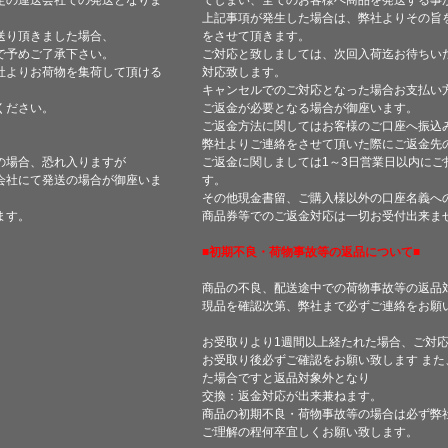
定の運送会社での発送となりま
てしまい、全てのお客様へ商品を発送する事
上記事項が発生した場合は、弊社よりその旨
送り頂きました場合、
をさせて頂きます。
で予めご了承下さい。
ご対応と致しましては、次回入荷迄お待ちい
社よりお荷物を集荷して頂ける
対応致します。
キャンセルでのご対応となった場合お支払い
ください。
ご返金が必要となる場合が御座います。
ご返金方法に関してはお客様のご口座へ振込
弊社よりご連絡をさせて頂いた際にご返金先
の場合、恐れ入りますが
ご返金に関しましては1～3日営業日以内にご
会社にて発送の場合が御座いま
す。
その他現金書留、ご購入様以外の口座名義へ
ます。
商品券等でのご返金対応は一切お受付出来ま
■初期不良・荷物事故等の返品について■
商品の不良、配送途中での荷物事故等の返品
現品を確認次第、弊社まで必ずご連絡をお願
お受取りより1週間以上経たれた場合、ご対
お受取り後必ずご確認をお願い致します ま
た場合ですと返品対象外となり
交換：返金対応が出来兼ねます。
商品の初期不良・荷物事故等の場合は必ず弊
ご理解の程何卒宜しくお願い致します。