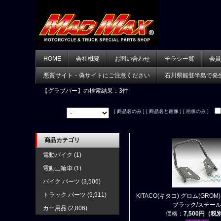
HOME
会社概要
お問い合わせ
チラシ一覧
会員
悪質サイト・偽サイトにご注意ください
石川県能登半島で発
【グラブバー】
の検索結果：3件
[
商品名のみ
] [
商品名と画像
] [ 画像のみ ]
並べ替え：
商品カテゴリ
電動バイク
(1)
電動三輪車
(1)
バイク パーツ
(3,506)
トラック パーツ
(9,911)
KITACO(キタコ) グロム(GR
ブラック/スチー
カー用品
(2,806)
価格：
7,500円（税