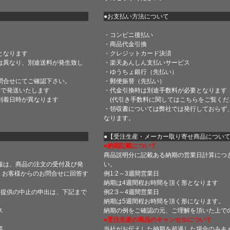
●お支払い方法について
・コンビニ後払い
・商品代金引換
となります
・クレジットカード決済
は異なり、別途送料が発生致し
・楽天あんしん支払いサービス
・ゆうちょ銀行（先払い）
問合せにてご確認下さい。
・郵便振替（先払い）
内で発送いたします
・代金引換時は別途手数料が必要となります
到着日時が異なります
(代引き手数料に関しては
こちら
をご覧くだ
・領収書については弊社では発行しておらず
なります。
】
●【受注生産・メーカー取り寄せ商品につい
●納期記載について
商品説明分に記載ある納期の営業日計算につ
報は、商品の注文の受付及び発
い。
 お客様からのお問合せに回答す
例1:2～3週間営業日
納期は4週間程お時間を頂く形となります
・提供の中止の申出は、下記まで
例2:3～4週間営業日
納期は5週間程お時間を頂く形になります。
ス
納期の例をご確認の元、ご理解を頂いた上で
●受注生産の商品のキャンセルについて
菜
当社がお伝えした納期を超過した場合のみキ