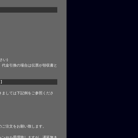
さい)
、代金引換の場合は伝票が領収書と
て】
きましては下記例をご参照くださ
のご注文をお願い致します。
ャンセル受理致しますが、遅延無き