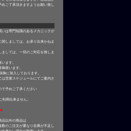
予めご了承頂きますようお願い致し
或いは専門知識のあるメカニックが
に関しましては、お承り出来かねま
しましては、一切のご対応を致しま
座います。
等御座います。
合保険に加入しております。
ては営業スケジュールにてご案内さ
ので予めご了承ください
はご利用出来ません。
■
商品以外の商品は
複数のご注文が重なり在庫が不足し