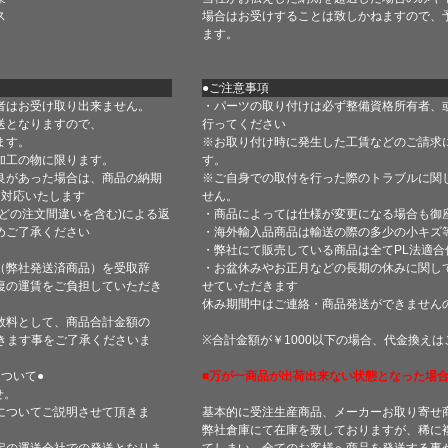
ス
場合はお受けすることは致しかねますので、
ます。
●ご注意事項
者はお受け取り出来ません。
・パーツの取り付けは必ず整備資格所有者、
送となりますので、
行ってください
ます。
※お取り付け時に発生した工賃などのご請求
加工の物に限ります。
す。
良があった場合は、商品の納期
※ご自身での取付を行った際のトラブルに関
て対応いたします
せん。
どの注文間違いを含む)による返
・商品によっては仕様が変更になる場合も御
めご了承ください
・海外輸入品商品は輸送の際の多少の小キズ
・弊社にて販売している商品は全てPL法適
（弊社発送済商品）を受取辞
・お盆休みやお正月などの長期の休みに関し
復の運賃をご負担していただき
せていただきます
休み期間中はご連絡・商品発送ができません
数料として、商品合計金額の
きます事をご了承くださいま
※合計金額が￥1000以下の場合、代金換え
ついて●
■万が一商品が出荷出来ない状態となった場合
せ。
についてご説明させて頂きま
基本的に受注生産商品、メーカーお取り寄せ
弊社倉庫にて在庫を致しておりますが、稀に