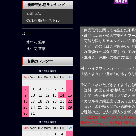
新着/売れ筋ランキング
新着商品
売れ筋商品ベスト20
・商品取付に関して発生した不具
水中花
・商品は店頭や楽天市場やヤフー
・可能な限りリアルタイムで在庫
水中花 艶華
万が一の際にはご容赦をいただ
水中花 蒼華
・在庫切れの場合入荷までに国内
・北海道、沖縄への発送の場合、
営業カレンダー
例）バイクウィンカー・トラック
8月の営業日
上記のように中身がわかるような
Sun
Mon
Tue
Wed
Thu
Fri
Sat
1
予めご了承いただきますようお願
2
3
4
5
6
7
8
・送料は商品と発送地域により異
9
10
11
12
13
14
15
お問い合わせの際は商品名と発
※カウル等は純正品ではありませ
16
17
18
19
20
21
22
また、海外輸入品のため若干の
23
24
25
26
27
28
29
ご理解の上、ご入札購入をお願い
30
31
・形状/電圧/色の間違いや取り
9月の営業日
形状や仕様をよく確認され購入を
Sun
Mon
Tue
Wed
Thu
Fri
Sat
1
2
3
4
5