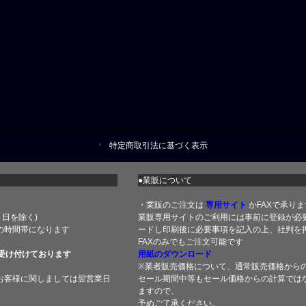
特定商取引法に基づく表示
●業販について
・業販のご注文は
専用サイト
かFAXで承りま
土・日を除く)
業販専用サイトのご利用には事前に登録が必
の時間帯になります
ードし印刷後に必要事項を記入の上、社判を押
FAXのみでもご注文可能です
受け付けております
用紙のダウンロード
※業者販売価格について、通常販売価格から
お客様に関しましては翌営業日
セール期間中等もセール価格からの計算では
ますので、
予めご了承ください。