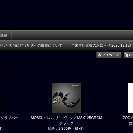
登録
生した大雨に伴う配送への影響について
年末年始休暇のお知らせ[2025.12.12]
在庫あり
OM) グラブバー
MOS製 グロム リアグリップ MSX125GROM
ZOO
ル
ブラック
価
別）
価格：
9,300円（税別）