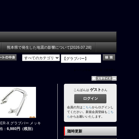
熊本県で発生した地震の影響について[2026.07.28]
1
ページ中
1
ページ目（全3件）
ゲスト
こんばんは
さん
会員の方は
こちら
からログインし
てください。新規会員登録も
こち
ら
からお願いいたします。
MER-X グラブバー メッキ
格：
6,980円（税別）
随時更新