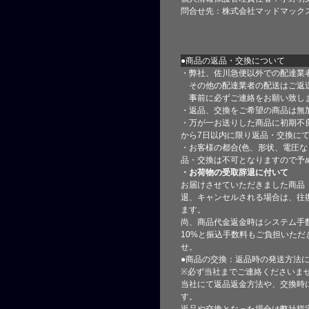
問合せ先：株式会社マッドマック
●商品の返品・交換について
・弊社、佐川急便以外での配達業
その他の配達業者の配送はご返
事前に必ずご連絡をお願い致し
・返品、交換をご希望の商品は無
・万が一お送りした商品に初期不
から7日以内に限り返品・交換に
・お客様の都合(色、形状、電圧な
品・交換は不可となりますので予
・お荷物の受取辞退に付いて
お届けさせていただきました商品
退、キャンセルされる場合は、往
ます。
尚、商品代金返金時はシステム手
10%と振込手数料もご負担いただ
せ。
●商品の交換：返品時の発送方法に
※必ず当社までご連絡くださいま
当社にて返品返金方法や、交換時
す。