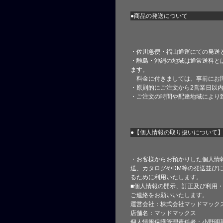
●商品の発送について
・佐川急便・福山通運にての発送
・離島・沖縄の地域は通常送料と
ます。
料金に付きましては、事前にお
・原則的にご注文から2営業日以
・ご注文の時間や配達地域により
●【個人情報の取り扱いについて
・お客様からお預かりした個人情
送、カタログやDM等の発送並びに
るために利用いたします。
■個人情報の開示、訂正及び利用
ご連絡をお願いいたします。
運営会社：株式会社マッドマック
店舗名：マッドマックス
個人情報保護管理責任者：小野明