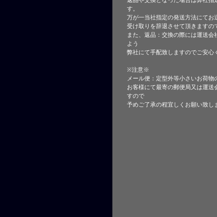
返品や交換となった場合は弊社指
す。
万が一当社指定の発送方法にてお
受け取りを辞退させて頂きますの
また、返品：交換の際には運送会
よう
弊社にて手配致しますのでご安心
※注意※
メール便：定型外等小さいお荷物
お客様にて最寄の郵便局又は運送
すので
予めご了承の程宜しくお願い致し