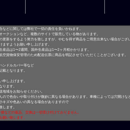
合などに関しては弊社で一切の責任を負いかねます。
オークションなど、複数のサイトで販売している物があります。
の更新をするよう努力を致しますが、やむを得ず商品をご用意出来ない場合がござ
けますようお願い申し上げます。
生産品は1〜2週間、国外生産品は1〜2ヶ月程かかります。
航空貨物保安管理のため配送伝票に商品を明記させていただくことがございます。
ハンドルカバー等など
記載となります。
い申し上げます。
なります。
送地域をお知らせください。
んので色合いや取り付けが微妙に異なる場合があります。車種によっては穴開けな
小キズや色あいの異なる場合がありますので
致します。
付け後などの返品、交換は一切受け付けておりません。
お願い致します。