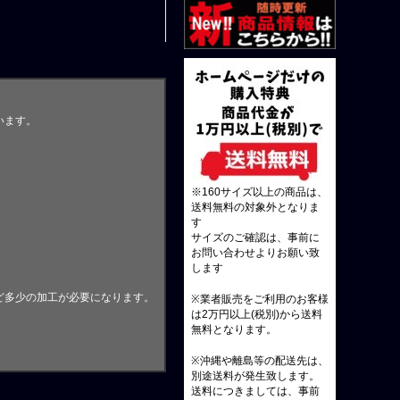
います。
※160サイズ以上の商品は、
送料無料の対象外となりま
す
サイズのご確認は、事前に
お問い合わせよりお願い致
します
ど多少の加工が必要になります。
※業者販売をご利用のお客様
は2万円以上(税別)から送料
無料となります。
※沖縄や離島等の配送先は、
別途送料が発生致します。
送料につきましては、事前