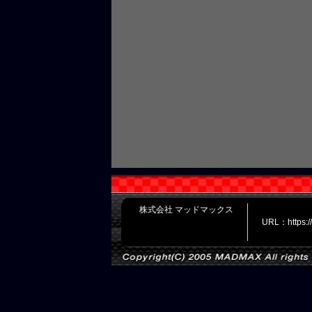
株式会社 マッドマックス
URL：https: