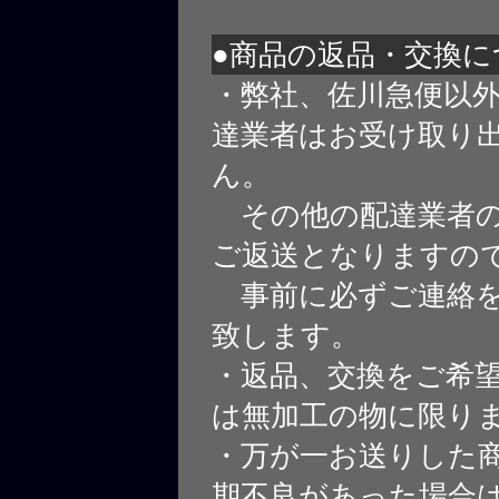
●商品の返品・交換に
・弊社、佐川急便以
達業者はお受け取り
ん。
その他の配達業者の
ご返送となりますの
事前に必ずご連絡を
致します。
・返品、交換をご希
は無加工の物に限り
・万が一お送りした
期不良があった場合