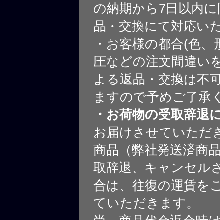
の納期から7日以内に
品・交換にて対応い
・お客様の都合(色、
圧などの注文間違いを
よる返品・交換は不
ますので予めご了承
・お荷物の受取辞退
お届けさせていただ
商品（弊社発送済商
取辞退、キャンセル
合は、往復の運賃を
ていただきます。