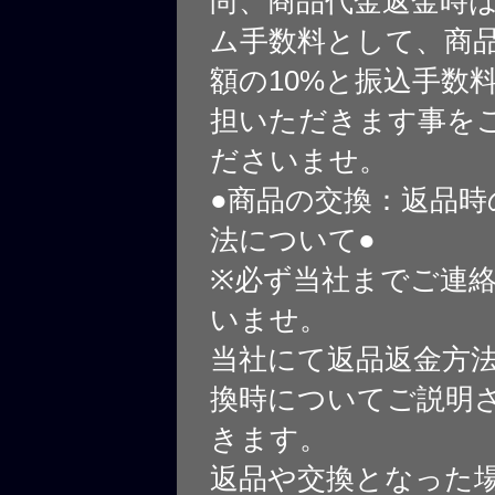
尚、商品代金返金時
ム手数料として、商
額の10%と振込手数
担いただきます事を
ださいませ。
●商品の交換：返品時
法について●
※必ず当社までご連
いませ。
当社にて返品返金方
換時についてご説明
きます。
返品や交換となった