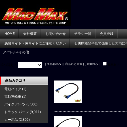
HOME
会社概要
お問い合わせ
チラシ一覧
会員登録
悪質サイト・偽サイトにご注意ください
石川県能登半島で発生した大雨に
アパレル&その他
[
商品名のみ
] [ 商品名と画像 ] [
画像のみ
]
並べ替え：
在庫あり
商品カテゴリ
電動バイク
(1)
電動三輪車
(1)
バイク パーツ
(3,506)
トラック パーツ
(9,911)
カー用品
(2,806)