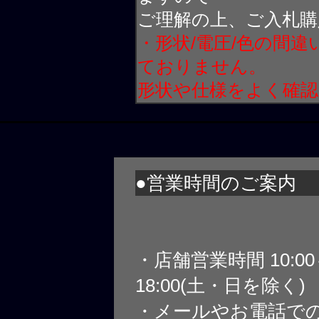
ご理解の上、ご入札購
・形状/電圧/色の間
ておりません。
形状や仕様をよく確
●営業時間のご案内
・店舗営業時間 10:0
18:00(土・日を除く)
・メールやお電話で