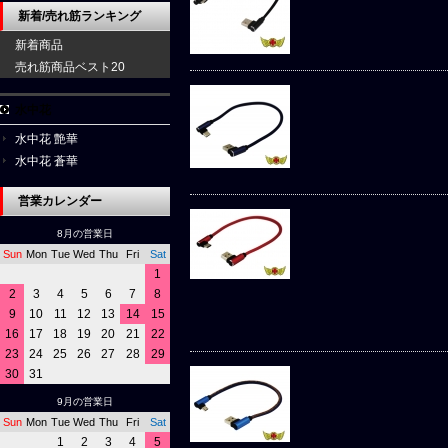
新着/売れ筋ランキング
新着商品
売れ筋商品ベスト20
水中花
水中花 艶華
水中花 蒼華
営業カレンダー
8月の営業日
Sun
Mon
Tue
Wed
Thu
Fri
Sat
1
2
3
4
5
6
7
8
9
10
11
12
13
14
15
16
17
18
19
20
21
22
23
24
25
26
27
28
29
30
31
9月の営業日
Sun
Mon
Tue
Wed
Thu
Fri
Sat
1
2
3
4
5