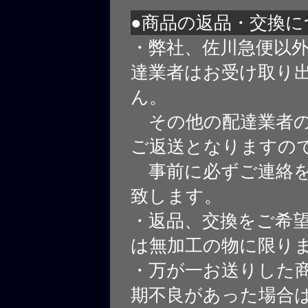
●商品の返品・交換に
・弊社、佐川急便以
達業者はお受け取り
ん。
その他の配達業者の
ご返送となりますの
事前に必ずご連絡を
致します。
・返品、交換をご希
は無加工の物に限り
・万が一お送りした
期不良があった場合