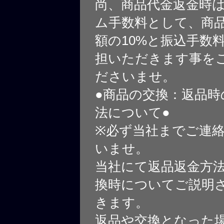
尚、商品代金返金時
ム手数料として、商
額の10%と振込手数
担いただきます事を
ださいませ。
●商品の交換：返品時
法について●
※必ず当社までご連
いませ。
当社にて返品返金方
換時についてご説明
きます。
返品や交換となった