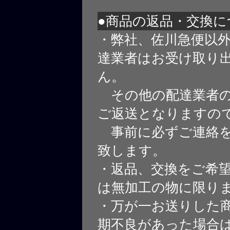
●商品の返品・交換に
・弊社、佐川急便以
達業者はお受け取り
ん。
その他の配達業者の
ご返送となりますの
事前に必ずご連絡を
致します。
・返品、交換をご希
は無加工の物に限り
・万が一お送りした
期不良があった場合