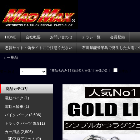
HOME
会社概要
お問い合わせ
チラシ一覧
会員登録
悪質サイト・偽サイトにご注意ください
石川県能登半島で発生した大雨に
カー用品
[
商品名のみ
] [ 商品名と画像 ] [
画像のみ
]
並べ替え：
在庫あり
商品カテゴリ
電動バイク
(1)
電動三輪車
(1)
バイク パーツ
(3,506)
トラック パーツ
(9,911)
カー用品
(2,806)
3Dフロアマット
(0)