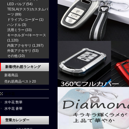
LED バルブ
(54)
TESLA(テスラ)カスタムパ
ーツ
(89)
ドライブレコーダー
(1)
ハンドル
(3)
汎用ミラー
(33)
キーホルダー/キーケース
(1,120)
内装アクセサリ
(1,397)
外装アクセサリ
(53)
その他
(10)
新着/売れ筋ランキング
新着商品
売れ筋商品ベスト20
水中花
水中花 艶華
水中花 蒼華
営業カレンダー