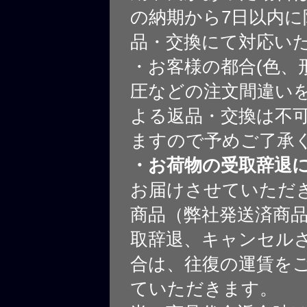
の納期から7日以内に
品・交換にて対応い
・お客様の都合(色、
圧などの注文間違いを
よる返品・交換は不
ますので予めご了承
・お荷物の受取辞退
お届けさせていただ
商品（弊社発送済商
取辞退、キャンセル
合は、往復の運賃を
ていただきます。