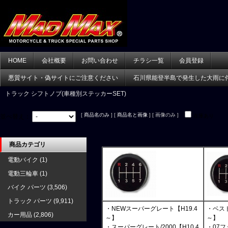
HOME
会社概要
お問い合わせ
チラシ一覧
会員登録
悪質サイト・偽サイトにご注意ください
石川県能登半島で発生した大雨に
トラック シフトノブ(車種別ステッカーSET)
[
商品名のみ
] [
商品名と画像
] [ 画像のみ ]
並べ替え：
在庫あり
商品カテゴリ
電動バイク
(1)
電動三輪車
(1)
バイク パーツ
(3,506)
トラック パーツ
(9,911)
・NEWスーパーグレート【H19.4
・ベスト
カー用品
(2,806)
～】
～】
・スーパーグレート/2000【H10.4
・07フ