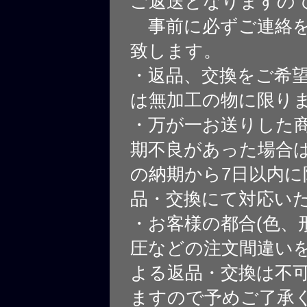
ご返送となりますの
事前に必ずご連絡を
致します。
・返品、交換をご希
は無加工の物に限り
・万が一お送りした
期不良があった場合
の納期から7日以内に
品・交換にて対応い
・お客様の都合(色、
圧などの注文間違いを
よる返品・交換は不
ますので予めご了承