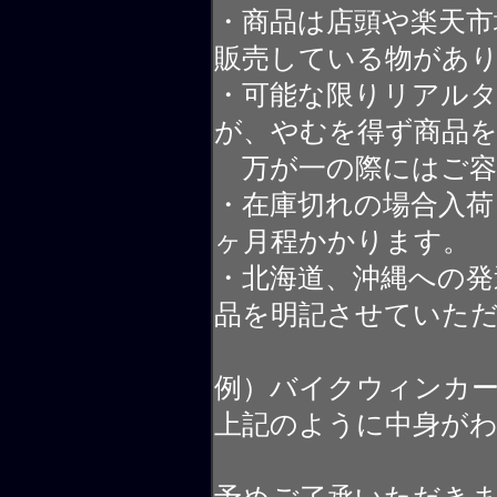
・商品は店頭や楽天
販売している物があ
・可能な限りリアル
が、やむを得ず商品
万が一の際にはご容
・在庫切れの場合入荷
ヶ月程かかります。
・北海道、沖縄への発
品を明記させていた
例）バイクウィンカ
上記のように中身が