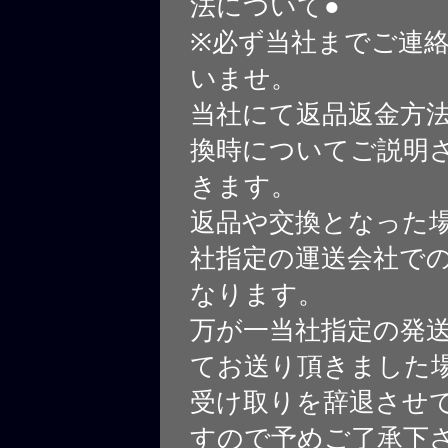
法について●
※必ず当社までご連
いませ。
当社にて返品返金方
換時についてご説明
きます。
返品や交換となった
社指定の運送会社で
なります。
万が一当社指定の発
てお送り頂きました
受け取りを辞退させ
すので予めご了承下