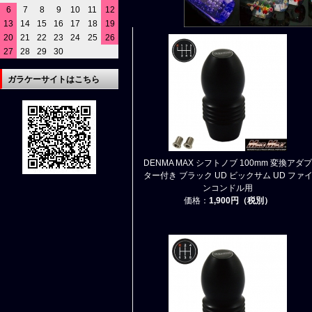
6
7
8
9
10
11
12
13
14
15
16
17
18
19
20
21
22
23
24
25
26
27
28
29
30
ガラケーサイトはこちら
DENMA MAX シフトノブ 100mm 変換アダプ
ター付き ブラック UD ビックサム UD ファ
ンコンドル用
価格：
1,900円（税別）