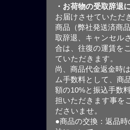
・お荷物の受取辞退
お届けさせていただ
商品（弊社発送済商
取辞退、キャンセル
合は、往復の運賃を
ていただきます。
尚、商品代金返金時
ム手数料として、商
額の10%と振込手数
担いただきます事を
ださいませ。
●商品の交換：返品時