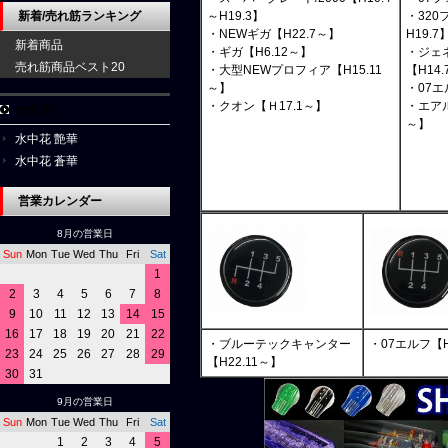
新着/売れ筋ランキング
～H19.3】
・320
・NEWギガ【H22.7～】
H19.7
新着商品
・ギガ【H6.12～】
・ジェ
売れ筋商品ベスト20
・大型NEWプロフィア【H15.11
【H14.
～】
・07
・クオン【Ｈ17.1～】
・エアル
水中花
～】
水中花 艶華
水中花 蒼華
営業カレンダー
8月の営業日
Sun
Mon
Tue
Wed
Thu
Fri
Sat
1
2
3
4
5
6
7
8
9
10
11
12
13
14
15
16
17
18
19
20
21
22
・ブルーテックキャンター
・07エルフ【H
23
24
25
26
27
28
29
【H22.11～】
30
31
9月の営業日
Sun
Mon
Tue
Wed
Thu
Fri
Sat
1
2
3
4
5