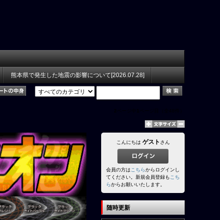
熊本県で発生した地震の影響について[2026.07.28]
2
ページ中
1
ページ目（全48件）
ゲスト
こんにちは
さん
会員の方は
こちら
からログインし
てください。新規会員登録も
こち
ら
からお願いいたします。
随時更新