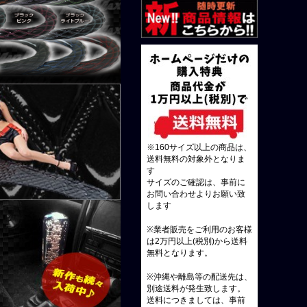
※160サイズ以上の商品は、
送料無料の対象外となりま
す
サイズのご確認は、事前に
お問い合わせよりお願い致
します
※業者販売をご利用のお客様
は2万円以上(税別)から送料
無料となります。
※沖縄や離島等の配送先は、
別途送料が発生致します。
送料につきましては、事前