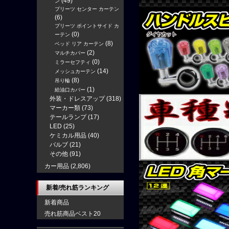
(49)
ン
プリーツ センター カーテン
(6)
プリーツ ポイントサイド カ
(0)
ーテン
(8)
ベッド リア カーテン
(2)
マルチカバー
(0)
ミラーセフティ
(14)
メッシュカーテン
(8)
吊り輪
(1)
給油口カバー
外装・ドレスアップ
(318)
マーカー類
(73)
テールランプ
(17)
LED
(25)
ケミカル用品
(40)
バルブ
(21)
その他
(91)
カー用品
(2,806)
新着/売れ筋ランキング
新着商品
売れ筋商品ベスト20