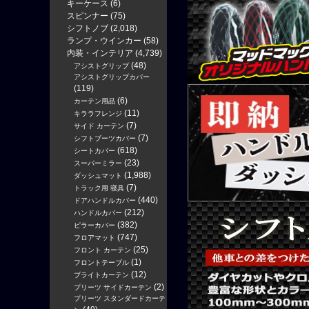
キーケース
(6)
スピンナー
(75)
シフトノブ
(2,018)
ランプ・ウインカー
(58)
内装・インテリア
(4,739)
(48)
アシストグリップ
アシストグリップカバー
(119)
(6)
カーテン用品
(11)
キララフレンジ
(7)
サイド カーテン
(7)
シフトブーツカバー
(618)
シートカバー
(23)
スーパーミラー
(1,988)
ダッシュマット
(7)
トラック用 寝具
(440)
ドアハンドルカバー
(212)
ハンドルカバー
(382)
ピラーカバー
(747)
フロアマット
(25)
フロント カーテン
(1)
フロントテーブル
(12)
ブライトカーテン
(2)
プリーツ サイドカーテン
プリーツ スタンダードカーテ