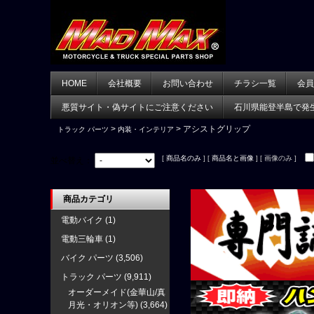
HOME
会社概要
お問い合わせ
チラシ一覧
会員
悪質サイト・偽サイトにご注意ください
石川県能登半島で発
>
> アシストグリップ
トラック パーツ
内装・インテリア
[
商品名のみ
] [
商品名と画像
] [ 画像のみ ]
並べ替え：
商品カテゴリ
電動バイク
(1)
電動三輪車
(1)
バイク パーツ
(3,506)
トラック パーツ
(9,911)
オーダーメイド(金華山/真
月光・オリオン等)
(3,664)